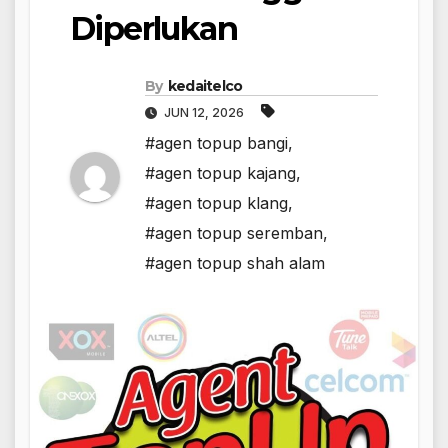
Diperlukan
By
kedaitelco
JUN 12, 2026
#agen topup bangi
,
#agen topup kajang
,
#agen topup klang
,
#agen topup seremban
,
#agen topup shah alam