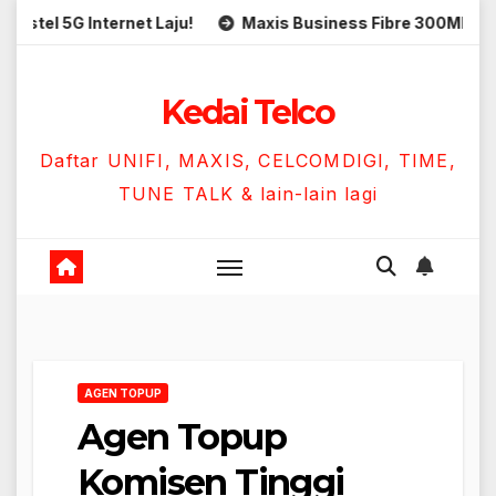
Skip
 5G Internet Laju!
Maxis Business Fibre 300Mbps Hanya
to
content
Kedai Telco
Daftar UNIFI, MAXIS, CELCOMDIGI, TIME,
TUNE TALK & lain-lain lagi
AGEN TOPUP
Agen Topup
Komisen Tinggi