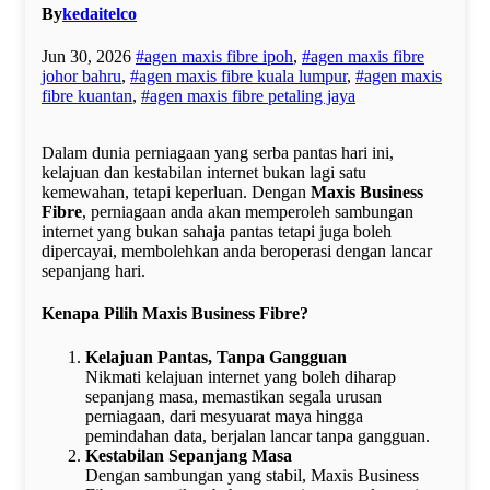
By
kedaitelco
Jun 30, 2026
#agen maxis fibre ipoh
,
#agen maxis fibre
johor bahru
,
#agen maxis fibre kuala lumpur
,
#agen maxis
fibre kuantan
,
#agen maxis fibre petaling jaya
Dalam dunia perniagaan yang serba pantas hari ini,
kelajuan dan kestabilan internet bukan lagi satu
kemewahan, tetapi keperluan. Dengan
Maxis Business
Fibre
, perniagaan anda akan memperoleh sambungan
internet yang bukan sahaja pantas tetapi juga boleh
dipercayai, membolehkan anda beroperasi dengan lancar
sepanjang hari.
Kenapa Pilih Maxis Business Fibre?
Kelajuan Pantas, Tanpa Gangguan
Nikmati kelajuan internet yang boleh diharap
sepanjang masa, memastikan segala urusan
perniagaan, dari mesyuarat maya hingga
pemindahan data, berjalan lancar tanpa gangguan.
Kestabilan Sepanjang Masa
Dengan sambungan yang stabil, Maxis Business