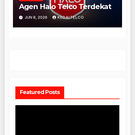
Agen Halo Telco Terdekat
JUN 8, 2026
KEDAITELCO
Featured Posts